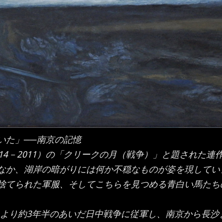
いた」──南京の記憶
4－2011）の「クリークの月（戦争）」と題された連
なか、湖岸の暗がりには何か不穏なものが姿を現してい
捨てられた軍服、そしてこちらを見つめる青白い馬たち
）より約3年半のあいだ日中戦争に従軍し、南京から長沙