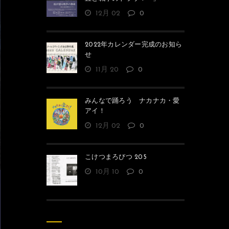
12月 02
0
2022年カレンダー完成のお知ら
せ
11月 20
0
みんなで踊ろう ナカナカ・愛
アイ！
12月 02
0
こけつまろびつ 205
10月 10
0