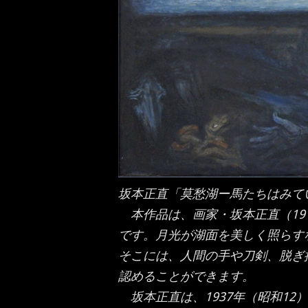
坂本正直「莫愁湖ー馬たちはみて
本作品は、画家・坂本正直（191
です。月光が湖面を美しく照らす
そこには、人間の手や刀剣、脱ぎ
認めることができます。
坂本正直は、1937年（昭和12