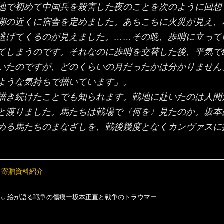
地で初めて中国兵を殺害した夜のことを次のように回想
湖の近くに宿舎を定めました。あちこちに火災が見え、
逃げてくるのが見えました。……その晩、歩哨に立って
てしまうのです。それなのに歩哨を交替した後、平気で
いたのですが、どのくらいの月だったかは分かりません
ような気持ちで描いています」。
描き続けたことでも知られます。戦地に赴いたのは人間
と渡りました。馬たちは戦場で〈何を〉見たのか。坂本
める馬たちのまなざしを、戦後幾度となくカンヴァスに
 寄贈資料紹介
,
ム
絵が語る戦争の傷痕ー坂本正直と戦争のトラウマー