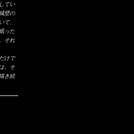
してい
城壁の
いて、
眠った
。それ
だけで
は、そ
描き続