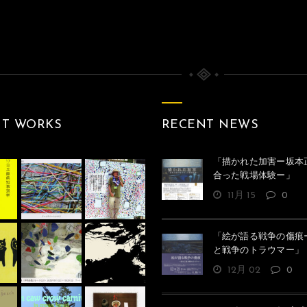
NT WORKS
RECENT NEWS
「描かれた加害ー坂本
合った戦場体験ー」
11月 15
0
「絵が語る戦争の傷痕
と戦争のトラウマー」
12月 02
0