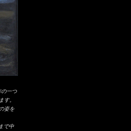
作の一つ
ます。
の姿を
まで中