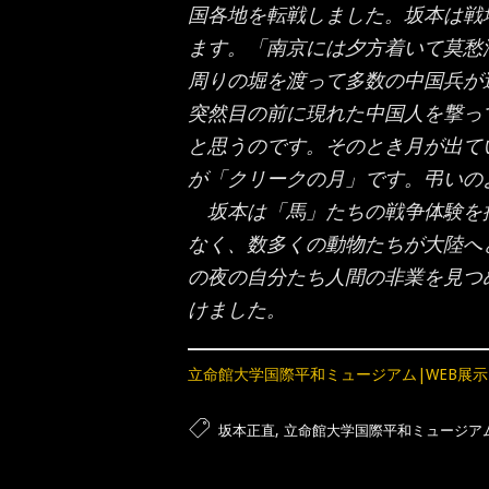
国各地を転戦しました。坂本は戦
ます。「南京には夕方着いて莫愁
周りの堀を渡って多数の中国兵が
突然目の前に現れた中国人を撃っ
と思うのです。そのとき月が出て
が「クリークの月」です。弔いの
坂本は「馬」たちの戦争体験を
なく、数多くの動物たちが大陸へ
の夜の自分たち人間の非業を見つ
けました。
立命館大学国際平和ミュージアム|WEB展示
,
坂本正直
立命館大学国際平和ミュージア