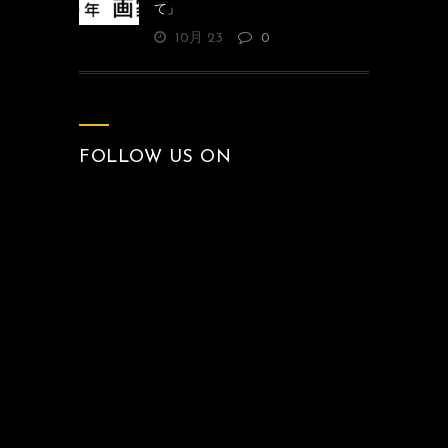
て」
10月 23
0
FOLLOW US ON