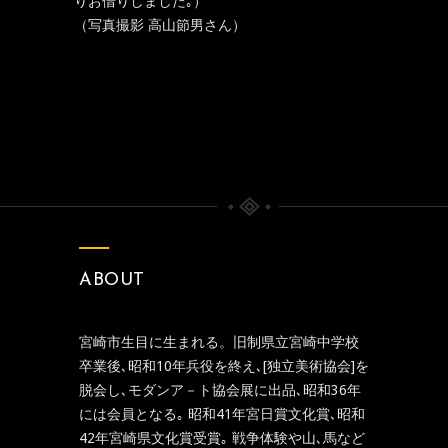
りお借りしました｡）
（写真撮影 高山節男さん）
ABOUT
宮崎市生目に生まれる。旧制県立宮崎中学校
卒業後､昭和10年兵役を終え､[独立美術協会]を
脱会し､モダンア－ト協会展に出品､昭和36年
には会員となる｡ 昭和41年宮日賞文化賞､昭和
42年宮崎県文化賞受賞｡ 戦争体験や山､馬など