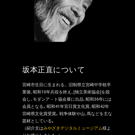
坂本正直について
宮崎市生目に生まれる。旧制県立宮崎中学校卒
業後､昭和10年兵役を終え､[独立美術協会]を脱
会し､モダンア－ト協会展に出品､昭和36年には
会員となる｡ 昭和41年宮日賞文化賞､昭和42年
宮崎県文化賞受賞｡ 戦争体験や山､馬などを主な
題材としている｡
（紹介文は
みやざきデジタルミュージアム
様よ