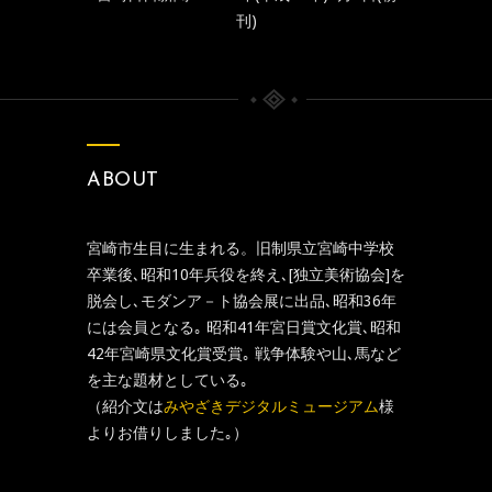
刊)
ABOUT
宮崎市生目に生まれる。旧制県立宮崎中学校
卒業後､昭和10年兵役を終え､[独立美術協会]を
脱会し､モダンア－ト協会展に出品､昭和36年
には会員となる｡ 昭和41年宮日賞文化賞､昭和
42年宮崎県文化賞受賞｡ 戦争体験や山､馬など
を主な題材としている｡
（紹介文は
みやざきデジタルミュージアム
様
よりお借りしました｡）