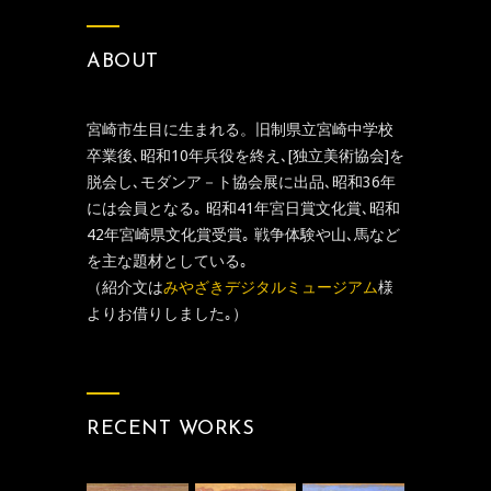
ABOUT
宮崎市生目に生まれる。旧制県立宮崎中学校
卒業後､昭和10年兵役を終え､[独立美術協会]を
脱会し､モダンア－ト協会展に出品､昭和36年
には会員となる｡ 昭和41年宮日賞文化賞､昭和
42年宮崎県文化賞受賞｡ 戦争体験や山､馬など
を主な題材としている｡
（紹介文は
みやざきデジタルミュージアム
様
よりお借りしました｡）
RECENT WORKS