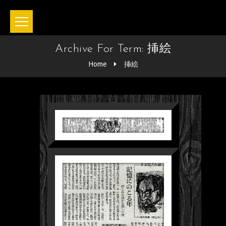
Archive For Term: 挿絵
Home
挿絵