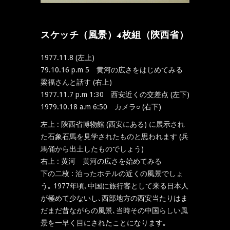
スケッチ（風景）4枚組（陝西省）
1977.11.8 (左上)
79.10.16 p.m 5 黄河の広さをはじめてみる
梁福さんと話す (右上)
1977.11.7 p.m 1:30 西安近くの交差点 (左下)
1979.10.18 a.m 6:50 カメラ○ (右下)
左上 : 陝西省博物館 (西安にある) に展示され
た石象石馬を見学されたものと思われます (兵
馬俑から出土したものでしょう)
右上 : 黄河 黄河の広さを始めてみる
下の二枚 : 泊ったホテルの近くの風景でしょ
う｡ 1977年頃､中国に旅行客として来る日本人
が極めて少ないし､西部地方の西安当たりはま
だまだ昔ながらの風景､当時その中国らしい風
景を一早く目にされたことになります｡