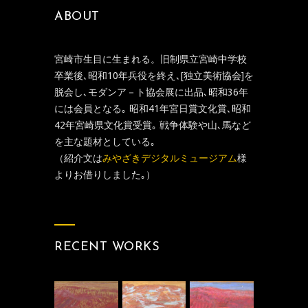
ABOUT
宮崎市生目に生まれる。旧制県立宮崎中学校
卒業後､昭和10年兵役を終え､[独立美術協会]を
脱会し､モダンア－ト協会展に出品､昭和36年
には会員となる｡ 昭和41年宮日賞文化賞､昭和
42年宮崎県文化賞受賞｡ 戦争体験や山､馬など
を主な題材としている｡
（紹介文は
みやざきデジタルミュージアム
様
よりお借りしました｡）
RECENT WORKS