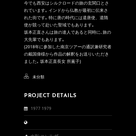
今でも西安はシルクロードの旅の玄関口とさ
れています｡ インドから仏教が最初に伝来さ
れた街です｡ 特に唐の時代には遣唐使、遣隋
使が競って赴いた聖域でもあります｡
坂本正直さんは旅の達人であると同時に､旅の
大先輩でもあります｡
(2018年に参加した南京ツアーの通訳兼研究者
の戴国偉様から作品の解釈をお送りいただき
ました｡ 坂本正直長女 所薫子)
未分類
PROJECT DETAILS
1977 1979