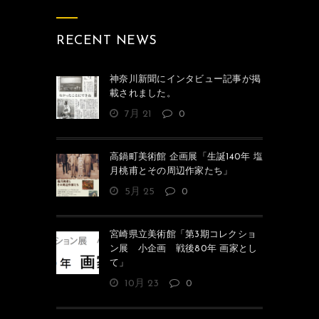
RECENT NEWS
神奈川新聞にインタビュー記事が掲
載されました。
7月 21
0
高鍋町美術館 企画展「生誕140年 塩
月桃甫とその周辺作家たち」
5月 25
0
宮崎県立美術館「第3期コレクショ
ン展 小企画 戦後80年 画家とし
て」
10月 23
0