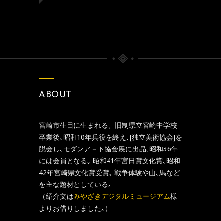
ABOUT
宮崎市生目に生まれる。旧制県立宮崎中学校
卒業後､昭和10年兵役を終え､[独立美術協会]を
脱会し､モダンア－ト協会展に出品､昭和36年
には会員となる｡ 昭和41年宮日賞文化賞､昭和
42年宮崎県文化賞受賞｡ 戦争体験や山､馬など
を主な題材としている｡
（紹介文は
みやざきデジタルミュージアム
様
よりお借りしました｡）