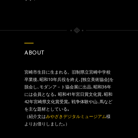
ABOUT
宮崎市生目に生まれる。旧制県立宮崎中学校
卒業後､昭和10年兵役を終え､[独立美術協会]を
脱会し､モダンア－ト協会展に出品､昭和36年
には会員となる｡ 昭和41年宮日賞文化賞､昭和
42年宮崎県文化賞受賞｡ 戦争体験や山､馬など
を主な題材としている｡
（紹介文は
みやざきデジタルミュージアム
様
よりお借りしました｡）