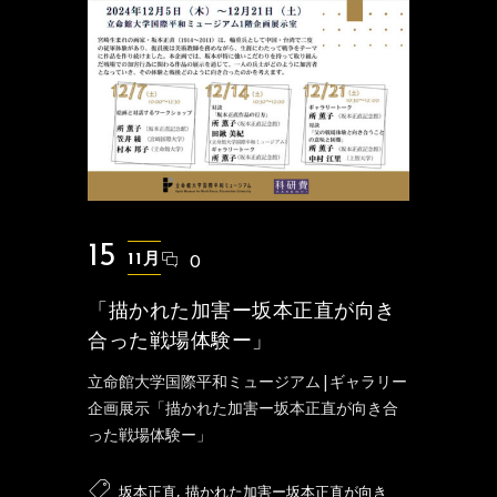
15
11月
0
「描かれた加害ー坂本正直が向き
合った戦場体験ー」
立命館大学国際平和ミュージアム|ギャラリー
企画展示「描かれた加害ー坂本正直が向き合
った戦場体験ー」
,
坂本正直
描かれた加害ー坂本正直が向き