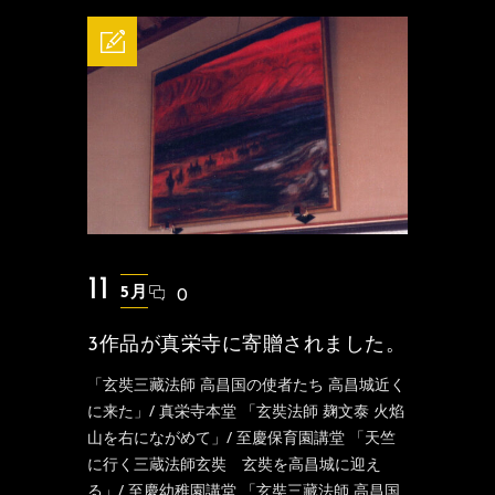
11
5月
0
3作品が真栄寺に寄贈されました。
「玄奘三藏法師 高昌国の使者たち 高昌城近く
に来た」/ 真栄寺本堂 「玄奘法師 麹文泰 火焰
山を右にながめて」/ 至慶保育園講堂 「天竺
に行く三蔵法師玄奘 玄奘を高昌城に迎え
る」/ 至慶幼稚園講堂 「玄奘三藏法師 高昌国