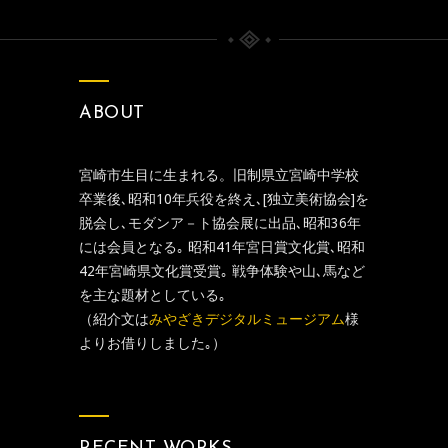
ABOUT
宮崎市生目に生まれる。旧制県立宮崎中学校
卒業後､昭和10年兵役を終え､[独立美術協会]を
脱会し､モダンア－ト協会展に出品､昭和36年
には会員となる｡ 昭和41年宮日賞文化賞､昭和
42年宮崎県文化賞受賞｡ 戦争体験や山､馬など
を主な題材としている｡
（紹介文は
みやざきデジタルミュージアム
様
よりお借りしました｡）