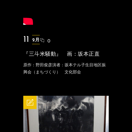
11
2月
0
『三斗米騒動』 画：坂本正直
原作：野田俊彦演者：坂本テル子生目地区振
興会（まちづくり） 文化部会