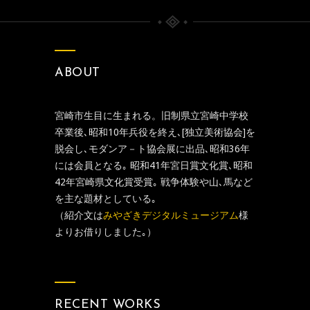
ABOUT
宮崎市生目に生まれる。旧制県立宮崎中学校
卒業後､昭和10年兵役を終え､[独立美術協会]を
脱会し､モダンア－ト協会展に出品､昭和36年
には会員となる｡ 昭和41年宮日賞文化賞､昭和
42年宮崎県文化賞受賞｡ 戦争体験や山､馬など
を主な題材としている｡
（紹介文は
みやざきデジタルミュージアム
様
よりお借りしました｡）
RECENT WORKS