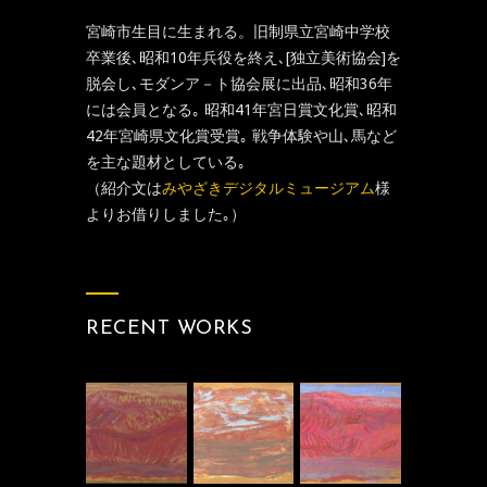
宮崎市生目に生まれる。旧制県立宮崎中学校
卒業後､昭和10年兵役を終え､[独立美術協会]を
脱会し､モダンア－ト協会展に出品､昭和36年
には会員となる｡ 昭和41年宮日賞文化賞､昭和
42年宮崎県文化賞受賞｡ 戦争体験や山､馬など
を主な題材としている｡
（紹介文は
みやざきデジタルミュージアム
様
よりお借りしました｡）
RECENT WORKS