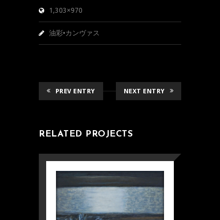
1,303×970
油彩•カンヴァス
PREV ENTRY
NEXT ENTRY
RELATED PROJECTS