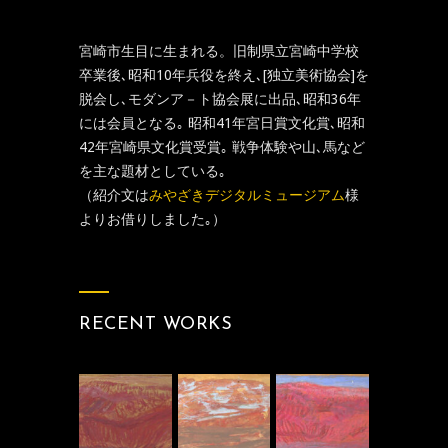
宮崎市生目に生まれる。旧制県立宮崎中学校
卒業後､昭和10年兵役を終え､[独立美術協会]を
脱会し､モダンア－ト協会展に出品､昭和36年
には会員となる｡ 昭和41年宮日賞文化賞､昭和
42年宮崎県文化賞受賞｡ 戦争体験や山､馬など
を主な題材としている｡
（紹介文は
みやざきデジタルミュージアム
様
よりお借りしました｡）
RECENT WORKS