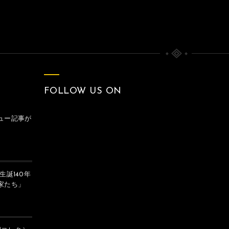
FOLLOW US ON
ュー記事が
生誕140年
家たち」
8月15日の空・敗戦
クリークの月（戦争）