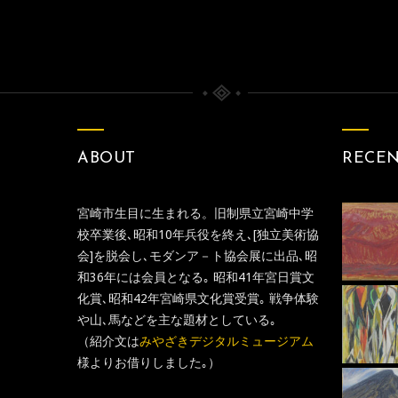
クリークの月62-1
クリークの月（戦争）
ABOUT
RECE
宮崎市生目に生まれる。旧制県立宮崎中学
校卒業後､昭和10年兵役を終え､[独立美術協
会]を脱会し､モダンア－ト協会展に出品､昭
和36年には会員となる｡ 昭和41年宮日賞文
化賞､昭和42年宮崎県文化賞受賞｡ 戦争体験
や山､馬などを主な題材としている｡
（紹介文は
みやざきデジタルミュージアム
様よりお借りしました｡）