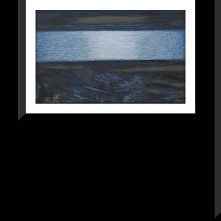
莫愁湖－馬が見ていた