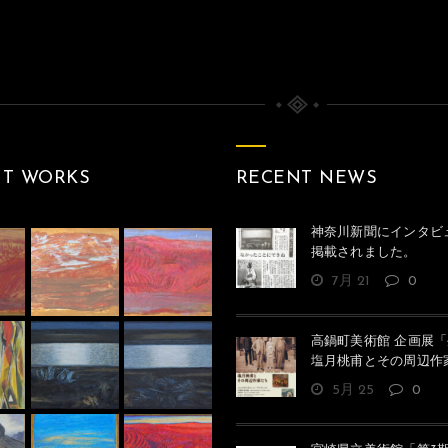
クリークの月（戦争）
NT WORKS
RECENT NEWS
神奈川新聞にインタビ
掲載されました。
7月 21
0
高鍋町美術館 企画展「
塩月桃甫とその周辺作
5月 25
0