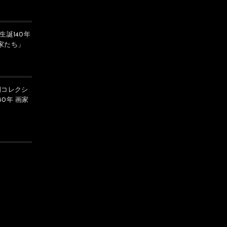
生誕140年
白い馬
家たち」
馬と私
期コレクシ
0年 画家