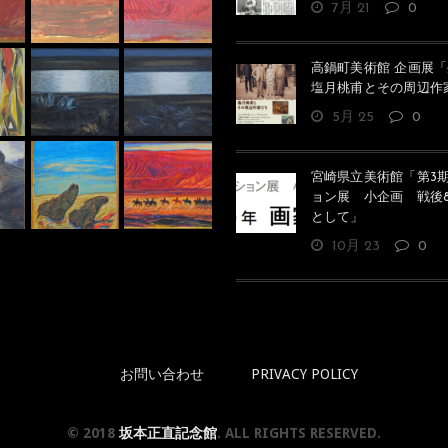
7月 21
0
高鍋町美術館 企画展「
塩月桃甫とその周辺作
5月 25
0
スケッチ（波紋 馬と人）
馬と私
宮崎県立美術館「第3
ョン展 小企画 戦後8
として」
10月 23
0
お問い合わせ
PRIVACY POLICY
© 2018
坂本正直記念館
. ALL RIGHTS RESERVED.