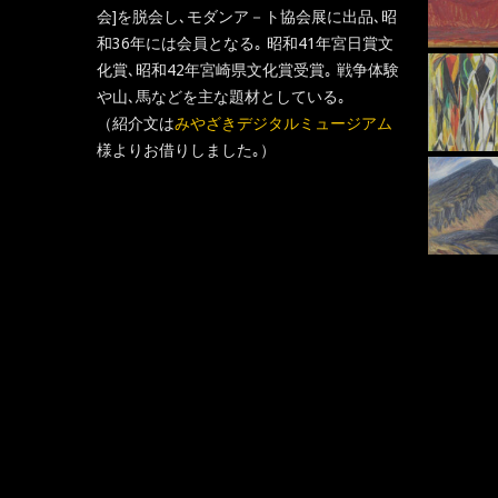
会]を脱会し､モダンア－ト協会展に出品､昭
和36年には会員となる｡ 昭和41年宮日賞文
馬の群
化賞､昭和42年宮崎県文化賞受賞｡ 戦争体験
馬と私
や山､馬などを主な題材としている｡
（紹介文は
みやざきデジタルミュージアム
様よりお借りしました｡）