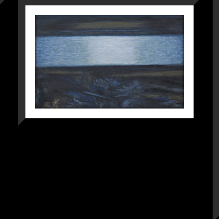
莫愁湖－馬が見ていた