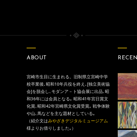
クリークの月62-1
クリークの月（戦争）
ABOUT
RECE
宮崎市生目に生まれる。旧制県立宮崎中学
校卒業後､昭和10年兵役を終え､[独立美術協
会]を脱会し､モダンア－ト協会展に出品､昭
和36年には会員となる｡ 昭和41年宮日賞文
化賞､昭和42年宮崎県文化賞受賞｡ 戦争体験
や山､馬などを主な題材としている｡
（紹介文は
みやざきデジタルミュージアム
様よりお借りしました｡）