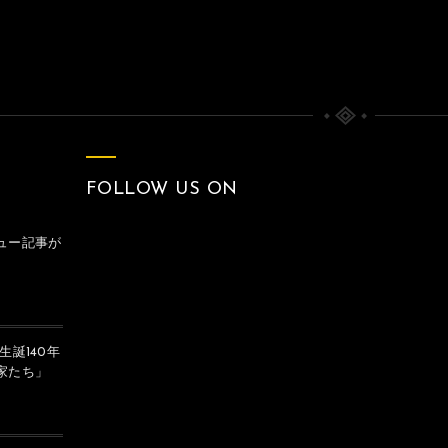
FOLLOW US ON
ュー記事が
生誕140年
家たち」
8月15日の空・敗戦
クリークの月（戦争）