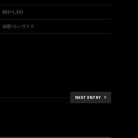
803×1,303
油彩•カンヴァス
NEXT ENTRY