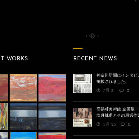
クリークの月（戦争）
NT WORKS
RECENT NEWS
神奈川新聞にインタビ
掲載されました。
7月 21
0
高鍋町美術館 企画展「
塩月桃甫とその周辺作
5月 25
0