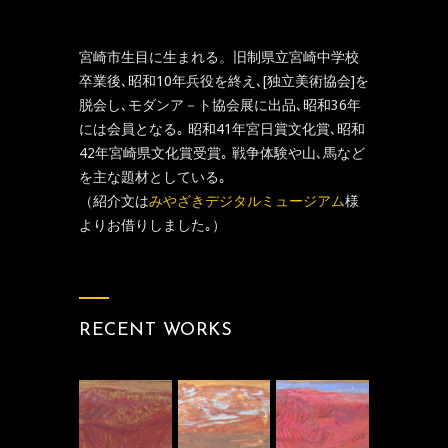
宮崎市生目に生まれる。旧制県立宮崎中学校
卒業後､昭和10年兵役を終え､[独立美術協会]を
脱会し､モダンア－ト協会展に出品､昭和36年
には会員となる｡ 昭和41年宮日賞文化賞､昭和
42年宮崎県文化賞受賞｡ 戦争体験や山､馬など
を主な題材としている｡
（紹介文は
みやざきデジタルミュージアム
様
よりお借りしました｡）
RECENT WORKS