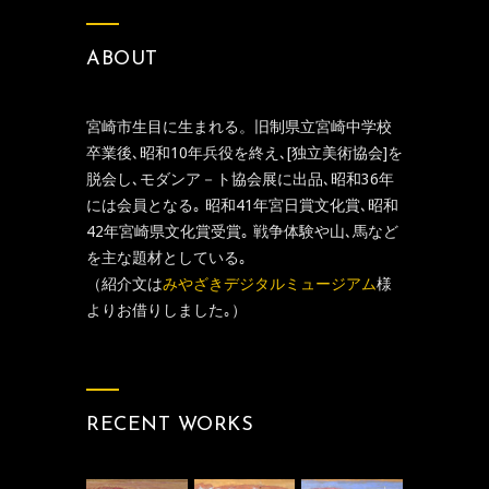
ABOUT
宮崎市生目に生まれる。旧制県立宮崎中学校
卒業後､昭和10年兵役を終え､[独立美術協会]を
脱会し､モダンア－ト協会展に出品､昭和36年
には会員となる｡ 昭和41年宮日賞文化賞､昭和
42年宮崎県文化賞受賞｡ 戦争体験や山､馬など
を主な題材としている｡
（紹介文は
みやざきデジタルミュージアム
様
よりお借りしました｡）
RECENT WORKS