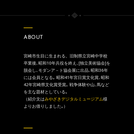
ABOUT
宮崎市生目に生まれる。旧制県立宮崎中学校
卒業後､昭和10年兵役を終え､[独立美術協会]を
脱会し､モダンア－ト協会展に出品､昭和36年
には会員となる｡ 昭和41年宮日賞文化賞､昭和
42年宮崎県文化賞受賞｡ 戦争体験や山､馬など
を主な題材としている｡
（紹介文は
みやざきデジタルミュージアム
様
よりお借りしました｡）