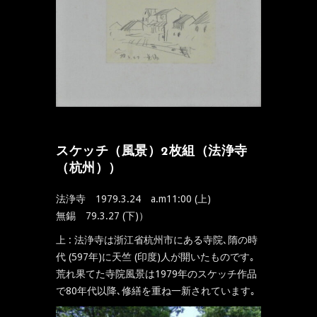
スケッチ（風景）2枚組（法浄寺
（杭州））
法浄寺 1979.3.24 a.m11:00 (上)
無錫 79.3.27 (下)）
上 : 法浄寺は浙江省杭州市にある寺院､隋の時
代 (597年)に天竺 (印度)人が開いたものです｡
荒れ果てた寺院風景は1979年のスケッチ作品
で80年代以降､修繕を重ね一新されています｡