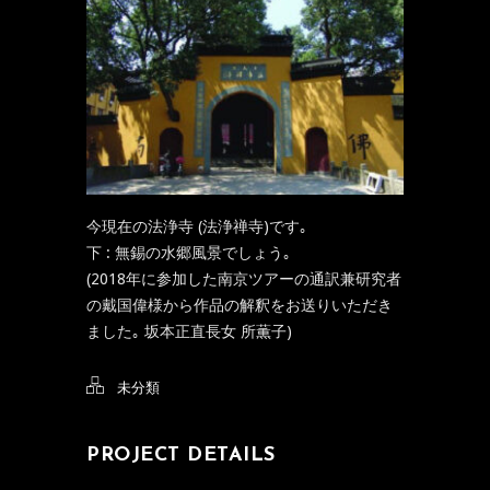
今現在の法浄寺 (法浄禅寺)です｡
下 : 無錫の水郷風景でしょう｡
(2018年に参加した南京ツアーの通訳兼研究者
の戴国偉様から作品の解釈をお送りいただき
ました｡ 坂本正直長女 所薫子)
未分類
PROJECT DETAILS