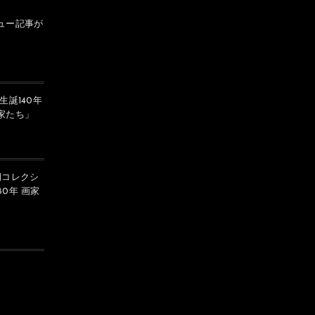
ュー記事が
生誕140年
家たち」
馬
馬と私
期コレクシ
0年 画家