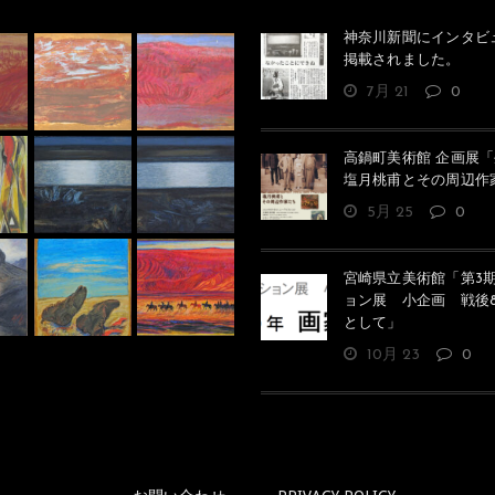
神奈川新聞にインタビ
掲載されました。
7月 21
0
高鍋町美術館 企画展「
塩月桃甫とその周辺作
5月 25
0
スケッチ（波紋 馬と人）
馬と私
宮崎県立美術館「第3
ョン展 小企画 戦後8
として」
10月 23
0