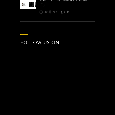
て」
10月 23
0
FOLLOW US ON