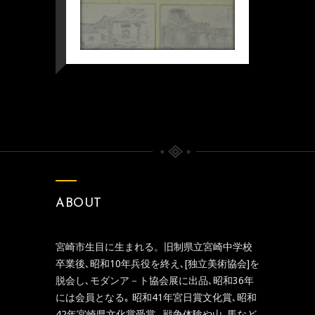
ABOUT
宮崎市生目に生まれる。旧制県立宮崎中学校
卒業後､昭和10年兵役を終え､[独立美術協会]を
脱会し､モダンア－ト協会展に出品､昭和36年
には会員となる｡ 昭和41年宮日賞文化賞､昭和
42年宮崎県文化賞受賞｡ 戦争体験や山､馬など