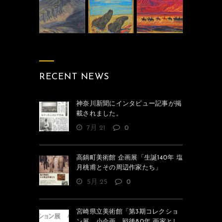
RECENT NEWS
神奈川新聞にインタビュー記事が掲
載されました。
7月 21
0
高鍋町美術館 企画展「生誕140年 塩
月桃甫とその周辺作家たち」
5月 25
0
宮崎県立美術館「第3期コレクショ
ン展 小企画 戦後80年 画家とし